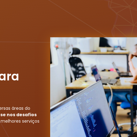
ara
ersas áreas do
se nos desafios
s melhores serviços